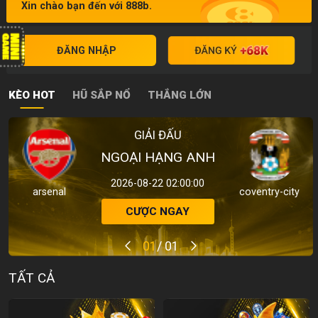
Xin chào bạn đến với 888b.
ĐĂNG NHẬP
KÈO HOT
HŨ SẮP NỔ
THẮNG LỚN
GIẢI ĐẤU
NGOẠI HẠNG ANH
Chúc mừng bạn đã nâng cấp
2026-08-22 02:00:00
arsenal
coventry-city
CƯỢC NGAY
Nâng cấp thành công
Phần thưởng sẽ được gửi trong vòng 24 giờ
5
01
/ 01
TÔI BIẾT
TẤT CẢ